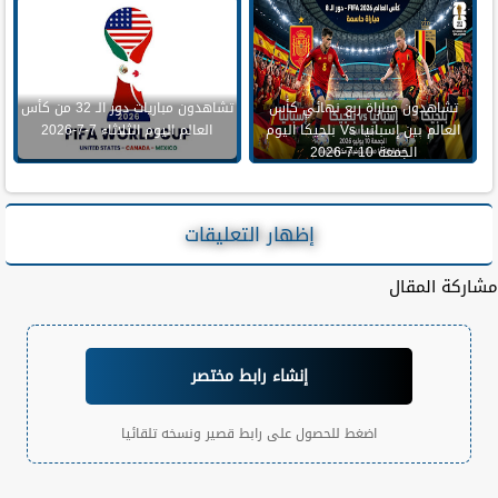
تشاهدون مباراة ربع نهائي كأس
تشاهدون مباريات دور الـ 32 من كأس
العالم بين إسبانيا Vs بلجيكا اليوم
العالم اليوم الثلاثاء 7-7-2026
الجمعة 10-7-2026
إظهار التعليقات
مشاركة المقال
إنشاء رابط مختصر
اضغط للحصول على رابط قصير ونسخه تلقائيا