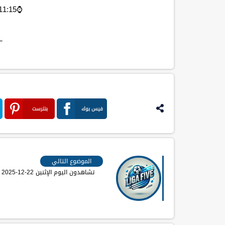
⌚️11:15 مساءاً مكه المكرمه
─
فيس بوك
بنترست
الموضوع التالي
تشاهدون اليوم الإثنين 22-12-2025