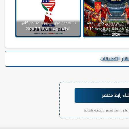
اراة ربع نهائي كأس العالم
تشاهدون مباريات دور الـ 32 من كأس
بين إسبانيا Vs بلجيكا اليوم الجمعة 10-7-
العالم اليوم الثلاثاء 7-7-2026
2026
ار التعليقات
شاء رابط مختصر
لى رابط قصير ونسخه تلقائيا