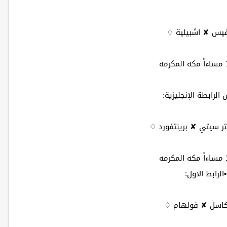
فيس ✘ اشبيلية ♢
󠁧󠁿 كأس الرابطة الإنجليزية:
 سيتي ✘ برينتفورد ♢
▪️الرابط الاول:
كاسل ✘ فولهام ♢