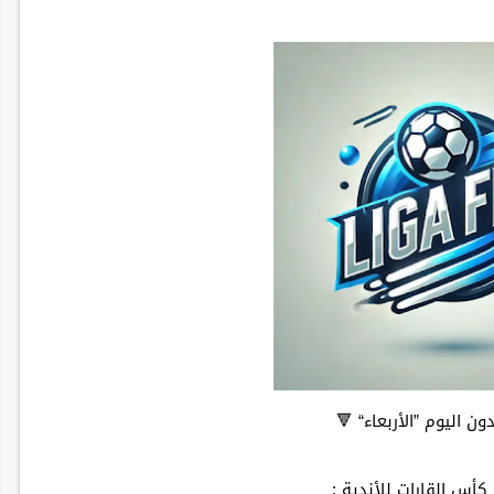
ن اليوم ”الأربعاء“ 🔻
كأس القارات للأندية :