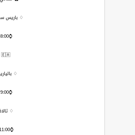
♢ باريس سان
⌚️8:00 مساءاً مكه المكرمه
🇪🇦 كأس ملك إسبانيا:
♢ بالياري
⌚️9:00 مساءاً مكه المكرمه
♢ تالاف
⌚️11:00 مساءاً مكه المكرمه