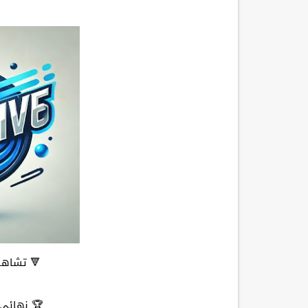
🔻 تشاهدو
🏆 نهائي 