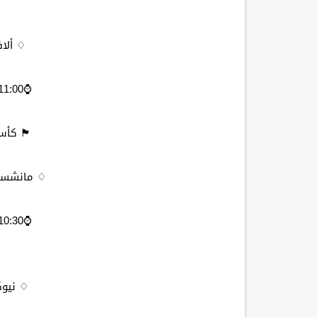
♢ ألا
⌚️11:00 مساءاً مكه المكرمه
🏴󠁧󠁢󠁥󠁮
♢ مانشستر
⌚️10:30 مساءاً مكه المكرمه
♢ نيو