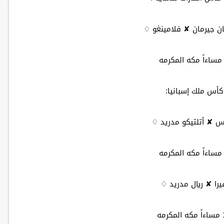
 جيرمان ✘ فلامينغو ♢
س ✘ أتلتيكو مدريد ♢
يرا ✘ ريال مدريد ♢