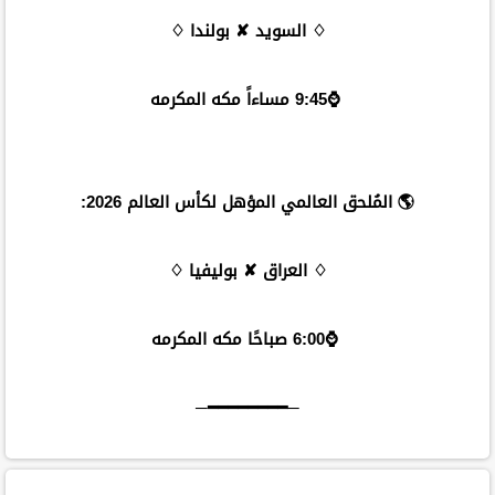
♢ السويد ✘ بولندا ♢
⌚️9:45 مساءاً مكه المكرمه
🌎 المُلحق العالمي المؤهل لكأس العالم 2026:
♢ العراق ✘ بوليفيا ♢
⌚️6:00 صباحًا مكه المكرمه
─━━━━━━━━─