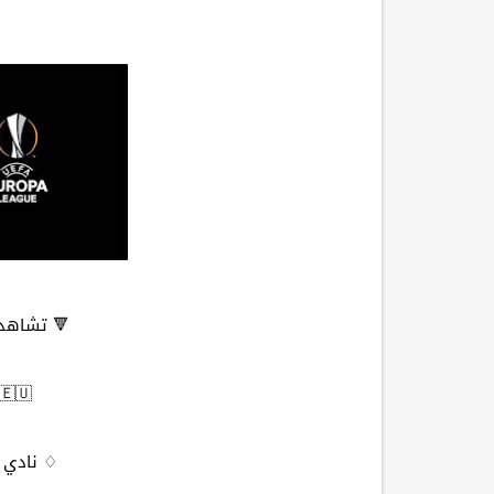
🔻 تشاهدو
🇪🇺 الدوري الأوروبي:
♢ نادي ل