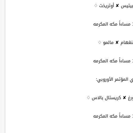
بيتيس ✘ أوتريخت ♢
نغهام ✘ مالمو ♢
 المؤتمر الأوروبي:
غ ✘ كريستال بالاس ♢