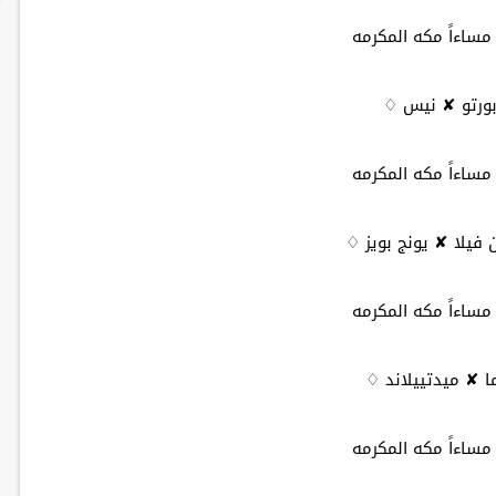
ورتو ✘ نيس ♢
فيلا ✘ يونج بويز ♢
ا ✘ ميدتييلاند ♢