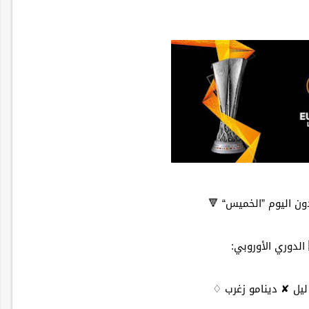
ن اليوم ”الخميس“ 🔻
يل ✘ دينامو زغرب ♢