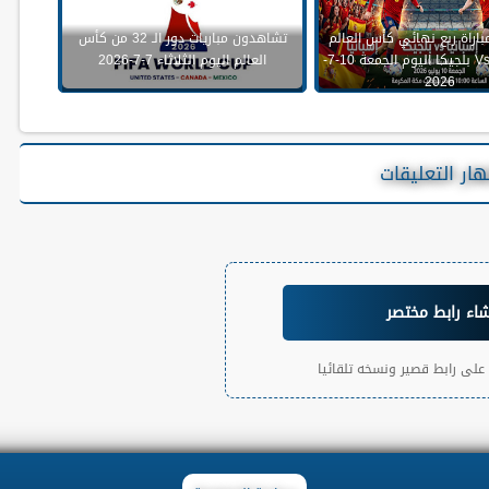
اراة ربع نهائي كأس العالم
تشاهدون مباريات دور الـ 32 من كأس
بين إسبانيا Vs بلجيكا اليوم الجمعة 10-7-
العالم اليوم الثلاثاء 7-7-2026
2026
ار التعليقات
شاء رابط مختصر
لى رابط قصير ونسخه تلقائيا