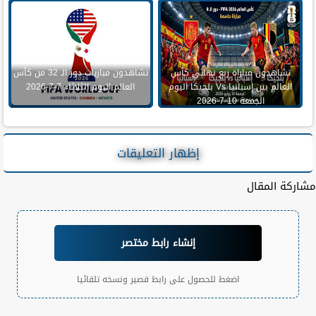
تشاهدون مباراة ربع نهائي كأس
تشاهدون مباريات دور الـ 32 من كأس
العالم بين إسبانيا Vs بلجيكا اليوم
العالم اليوم الثلاثاء 7-7-2026
الجمعة 10-7-2026
إظهار التعليقات
مشاركة المقال
إنشاء رابط مختصر
اضغط للحصول على رابط قصير ونسخه تلقائيا