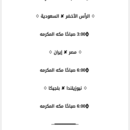
♢ الرأس الأخضر ✘ السعودية ♢
⌚️3:00 صباحًا مكه المكرمه
♢ مصر ✘ إيران ♢
⌚️6:00 صباحًا مكه المكرمه
♢ نيوزيلندا ✘ بلجيكا ♢
⌚️6:00 صباحًا مكه المكرمه
─━━━━━━━━─