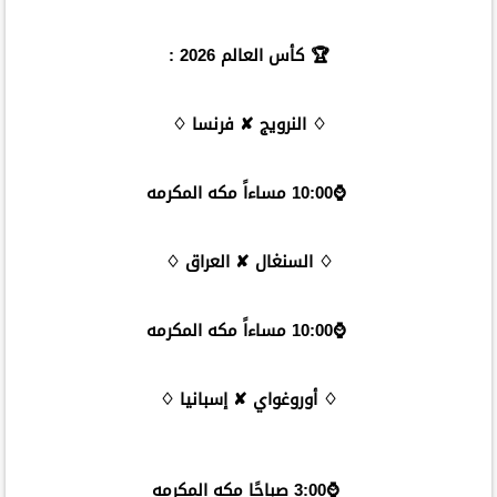
🏆 كأس العالم 2026 :
♢ النرويج ✘ فرنسا ♢
⌚️10:00 مساءاً مكه المكرمه
♢ السنغال ✘ العراق ♢
⌚️10:00 مساءاً مكه المكرمه
♢ أوروغواي ✘ إسبانيا ♢
⌚️3:00 صباحًا مكه المكرمه